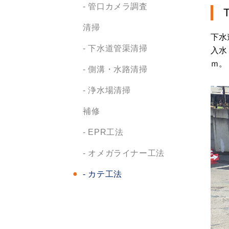
- 管口カメラ調査
清掃
下水
- 下水道管渠清掃
入水
ｍ。
- 側溝・水路清掃
- 浄水場清掃
補修
- EPR工法
- オメガライナー工法
- カテ工法