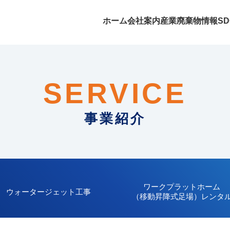
ホーム
会社案内
産業廃棄物情報
S
SERVICE
事業紹介
ワークプラットホーム
ウォータージェット
工事
（移動昇降式足場）
レンタ