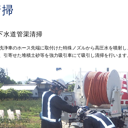
清掃
下水道管渠清掃
洗浄車のホース先端に取付けた特殊ノズルから高圧水を噴射し
、引寄せた堆積土砂等を強力吸引車にて吸引し清掃を行います